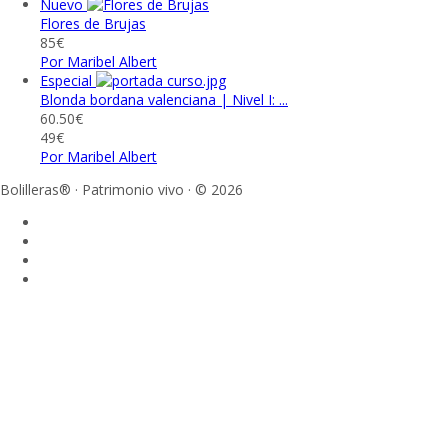
Nuevo
Flores de Brujas
85€
Por Maribel Albert
Especial
Blonda bordana valenciana | Nivel I: ...
60.50€
49€
Por Maribel Albert
Bolilleras® · Patrimonio vivo · © 2026
Sign In
La contraseña debe tener un mínimo
de 8 caracteres de números y letras, y contener al menos 1 letra