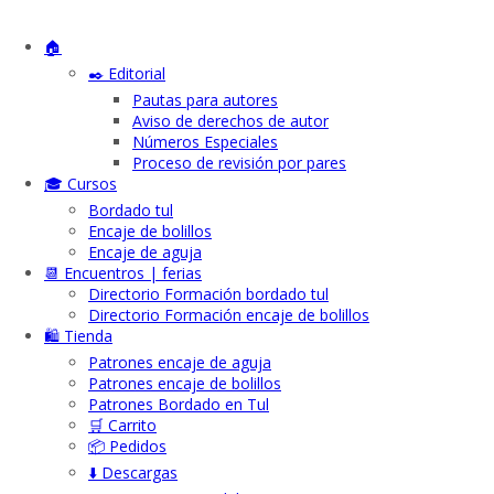
🏠
✒️ Editorial
Pautas para autores
Aviso de derechos de autor
Números Especiales
Proceso de revisión por pares
🎓 Cursos
Bordado tul
Encaje de bolillos
Encaje de aguja
📆 Encuentros | ferias
Directorio Formación bordado tul
Directorio Formación encaje de bolillos
🛍️ Tienda
Patrones encaje de aguja
Patrones encaje de bolillos
Patrones Bordado en Tul
🛒 Carrito
📦 Pedidos
⬇️ Descargas