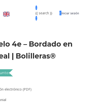
{{ search }}
Iniciar sesión
elo 4e – Bordado en
eal | Bolilleras®
Puntos
ón electrónico (PDF)
l
nial