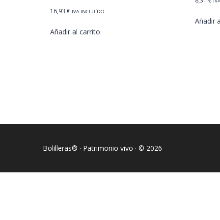
8,31
€
IV
16,93
€
IVA INCLUÍDO
Añadir a
Añadir al carrito
Bolilleras® · Patrimonio vivo · © 2026
Sign In