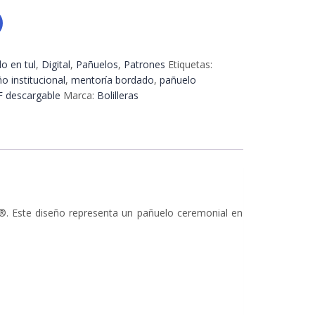
o en tul
,
Digital
,
Pañuelos
,
Patrones
Etiquetas:
o institucional
,
mentoría bordado
,
pañuelo
 descargable
Marca:
Bolilleras
s®. Este diseño representa un pañuelo ceremonial en