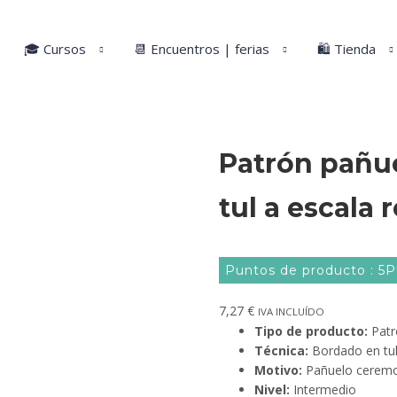
🎓 Cursos
📆 Encuentros | ferias
🛍️ Tienda
Patrón pañu
tul a escala r
Puntos de producto : 5
7,27
€
IVA INCLUÍDO
Tipo de producto:
Patr
Técnica:
Bordado en tu
Motivo:
Pañuelo ceremo
Nivel:
Intermedio