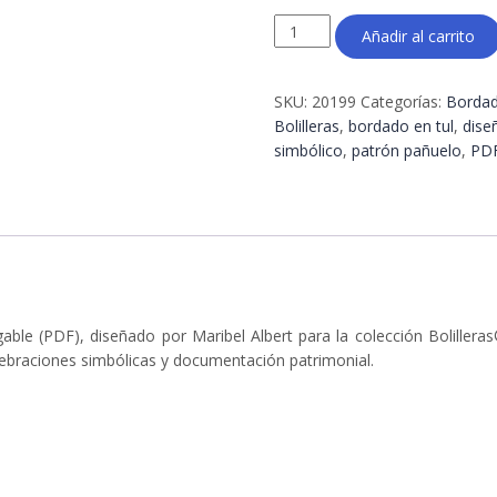
Patrón
Añadir al carrito
pañuelo
4e
–
SKU:
20199
Categorías:
Bordad
Bordado
Bolilleras
,
bordado en tul
,
diseñ
en
simbólico
,
patrón pañuelo
,
PDF
tul
a
escala
real
|
Bolilleras®
cantidad
ble (PDF), diseñado por Maribel Albert para la colección Bolillera
elebraciones simbólicas y documentación patrimonial.