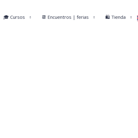
🎓 Cursos
📆 Encuentros | ferias
🛍️ Tienda