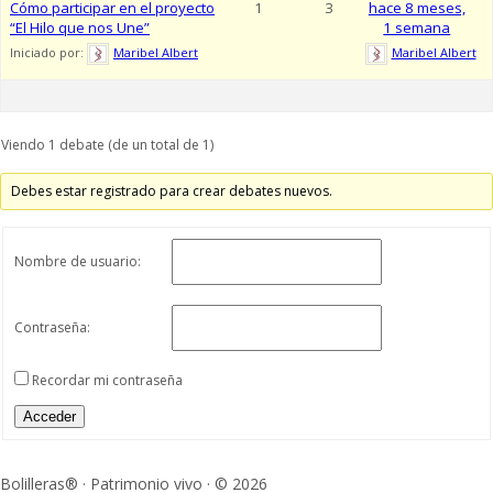
Cómo participar en el proyecto
1
3
hace 8 meses,
“El Hilo que nos Une”
1 semana
Iniciado por:
Maribel Albert
Maribel Albert
Viendo 1 debate (de un total de 1)
Debes estar registrado para crear debates nuevos.
Nombre de usuario:
Contraseña:
Recordar mi contraseña
Acceder
Bolilleras® · Patrimonio vivo · © 2026