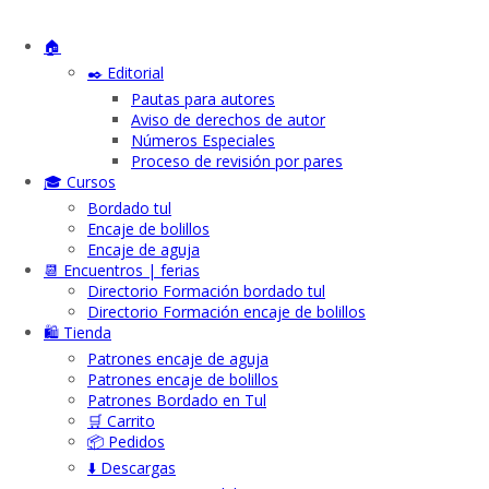
🏠
✒️ Editorial
Pautas para autores
Aviso de derechos de autor
Números Especiales
Proceso de revisión por pares
🎓 Cursos
Bordado tul
Encaje de bolillos
Encaje de aguja
📆 Encuentros | ferias
Directorio Formación bordado tul
Directorio Formación encaje de bolillos
🛍️ Tienda
Patrones encaje de aguja
Patrones encaje de bolillos
Patrones Bordado en Tul
🛒 Carrito
📦 Pedidos
⬇️ Descargas