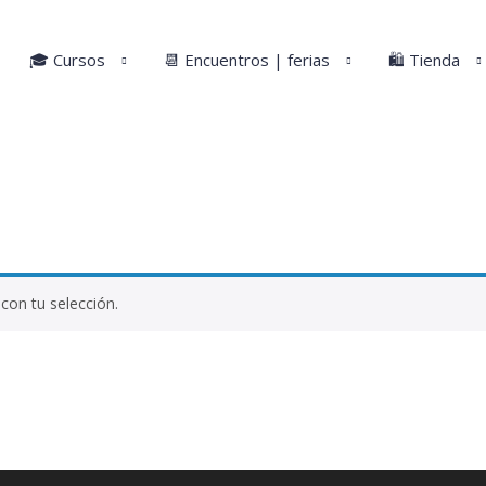
🎓 Cursos
📆 Encuentros | ferias
🛍️ Tienda
con tu selección.