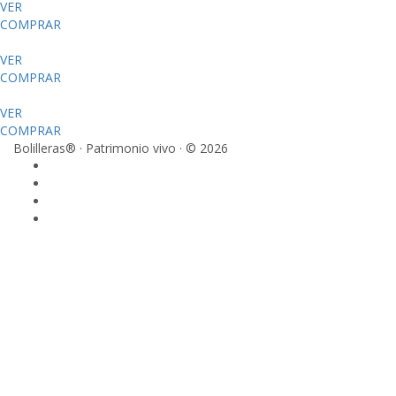
VER
COMPRAR
VER
COMPRAR
VER
COMPRAR
Bolilleras® · Patrimonio vivo · © 2026
Sign In
La contraseña debe tener un mínimo de 8
caracteres de números y letras, y contener al menos 1 letra
mayúscula