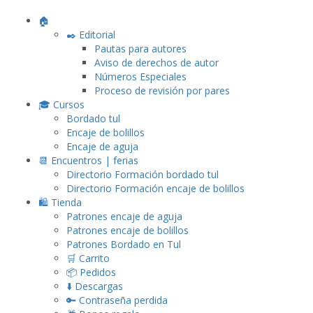
🏠
✒️ Editorial
Pautas para autores
Aviso de derechos de autor
Números Especiales
Proceso de revisión por pares
🎓 Cursos
Bordado tul
Encaje de bolillos
Encaje de aguja
📆 Encuentros | ferias
Directorio Formación bordado tul
Directorio Formación encaje de bolillos
🛍️ Tienda
Patrones encaje de aguja
Patrones encaje de bolillos
Patrones Bordado en Tul
🛒 Carrito
📦 Pedidos
⬇️ Descargas
🔑 Contraseña perdida