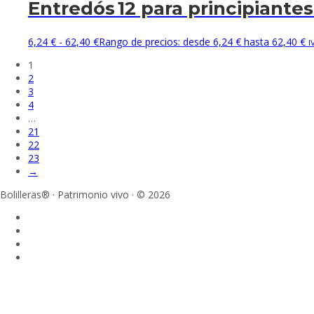
Entredós 12 para principiantes 
6,24
€
-
62,40
€
Rango de precios: desde 6,24 € hasta 62,40 €
I
1
2
3
4
…
21
22
23
→
Bolilleras® · Patrimonio vivo · © 2026
Sign In