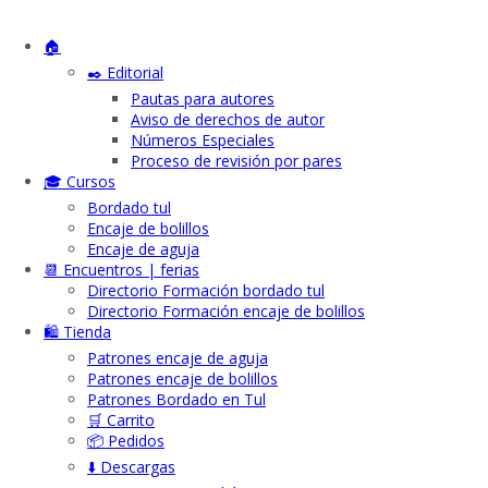
🏠
✒️ Editorial
Pautas para autores
Aviso de derechos de autor
Números Especiales
Proceso de revisión por pares
🎓 Cursos
Bordado tul
Encaje de bolillos
Encaje de aguja
📆 Encuentros | ferias
Directorio Formación bordado tul
Directorio Formación encaje de bolillos
🛍️ Tienda
Patrones encaje de aguja
Patrones encaje de bolillos
Patrones Bordado en Tul
🛒 Carrito
📦 Pedidos
⬇️ Descargas