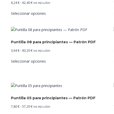
Rango
6,24
€
-
62,40
€
IVA INCLUÍDO
de
Este
Seleccionar opciones
precios:
producto
desde
tiene
6,24 €
múltiples
hasta
variantes.
62,40 €
Las
Puntilla 08 para principiantes — Patrón PDF
opciones
se
Rango
3,64
€
-
83,20
€
IVA INCLUÍDO
pueden
de
Este
elegir
Seleccionar opciones
precios:
producto
en
desde
tiene
la
3,64 €
múltiples
página
hasta
variantes.
de
83,20 €
Las
producto
opciones
se
Puntilla 05 para principiantes — Patrón PDF
pueden
Rango
7,80
€
-
57,20
€
IVA INCLUÍDO
elegir
de
Este
en