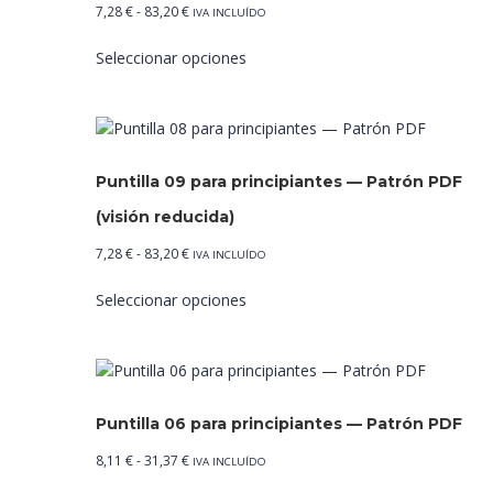
Rango
7,28
€
-
83,20
€
IVA INCLUÍDO
de
Este
Seleccionar opciones
precios:
producto
desde
tiene
7,28 €
múltiples
hasta
variantes.
83,20 €
Las
Puntilla 09 para principiantes — Patrón PDF
opciones
se
(visión reducida)
pueden
Rango
7,28
€
-
83,20
€
IVA INCLUÍDO
elegir
de
Este
en
Seleccionar opciones
precios:
producto
la
desde
tiene
página
7,28 €
múltiples
de
hasta
variantes.
producto
83,20 €
Las
Puntilla 06 para principiantes — Patrón PDF
opciones
se
Rango
8,11
€
-
31,37
€
IVA INCLUÍDO
pueden
de
Este