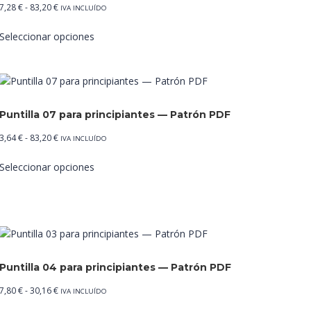
Rango
7,28
€
-
83,20
€
IVA INCLUÍDO
de
Este
Seleccionar opciones
precios:
producto
desde
tiene
7,28 €
múltiples
hasta
variantes.
83,20 €
Las
Puntilla 07 para principiantes — Patrón PDF
opciones
se
Rango
3,64
€
-
83,20
€
IVA INCLUÍDO
pueden
de
Este
elegir
Seleccionar opciones
precios:
producto
en
desde
tiene
la
3,64 €
múltiples
página
hasta
variantes.
de
83,20 €
Las
producto
opciones
se
Puntilla 04 para principiantes — Patrón PDF
pueden
Rango
7,80
€
-
30,16
€
IVA INCLUÍDO
elegir
de
Este
en