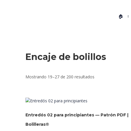
🏠
Encaje de bolillos
Ordenado
Mostrando 19–27 de 200 resultados
por
los
últimos
Entredós 02 para principiantes — Patrón PDF |
Bolilleras®