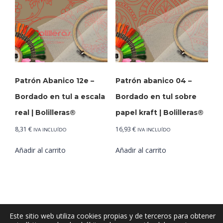
Patrón Abanico 12e –
Patrón abanico 04 –
Bordado en tul a escala
Bordado en tul sobre
real | Bolilleras®
papel kraft | Bolilleras®
8,31
€
16,93
€
IVA INCLUÍDO
IVA INCLUÍDO
Añadir al carrito
Añadir al carrito
Este sitio web utiliza cookies propias y de terceros para obtener