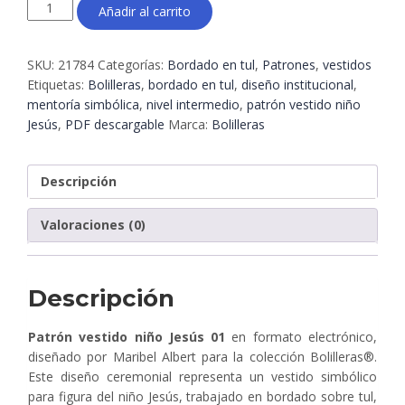
Patrón
Añadir al carrito
vestido
niño
Jesús
SKU:
21784
Categorías:
Bordado en tul
,
Patrones
,
vestidos
01
Etiquetas:
Bolilleras
,
bordado en tul
,
diseño institucional
,
–
mentoría simbólica
,
nivel intermedio
,
patrón vestido niño
Bordado
Jesús
,
PDF descargable
Marca:
Bolilleras
en
tul
en
Descripción
formato
electrónico
Valoraciones (0)
|
Bolilleras®
cantidad
Descripción
Patrón vestido niño Jesús 01
en formato electrónico,
diseñado por Maribel Albert para la colección Bolilleras®.
Este diseño ceremonial representa un vestido simbólico
para figura del niño Jesús, trabajado en bordado sobre tul,