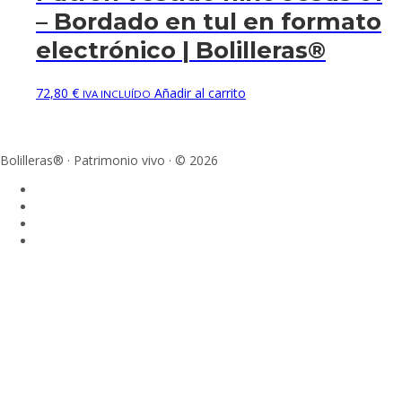
– Bordado en tul en formato
electrónico | Bolilleras®
72,80
€
Añadir al carrito
IVA INCLUÍDO
Bolilleras® · Patrimonio vivo · © 2026
Sign In
La contraseña debe tener un mínimo de 