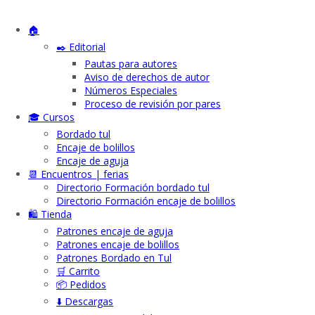
🏠
✒️ Editorial
Pautas para autores
Aviso de derechos de autor
Números Especiales
Proceso de revisión por pares
🎓 Cursos
Bordado tul
Encaje de bolillos
Encaje de aguja
📆 Encuentros | ferias
Directorio Formación bordado tul
Directorio Formación encaje de bolillos
🛍️ Tienda
Patrones encaje de aguja
Patrones encaje de bolillos
Patrones Bordado en Tul
🛒 Carrito
📦 Pedidos
⬇️ Descargas