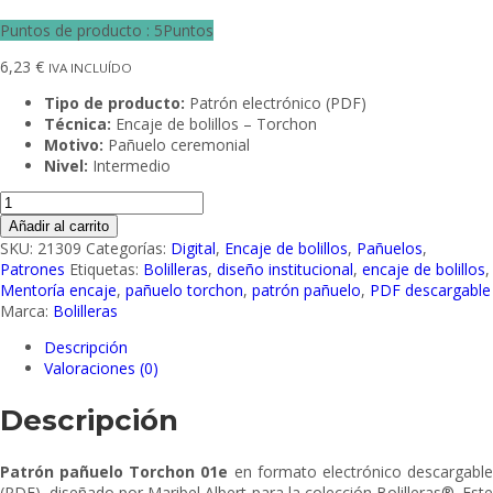
Puntos de producto : 5Puntos
6,23
€
IVA INCLUÍDO
Tipo de producto:
Patrón electrónico (PDF)
Técnica:
Encaje de bolillos – Torchon
Motivo:
Pañuelo ceremonial
Nivel:
Intermedio
Patrón
pañuelo
Añadir al carrito
Torchon
SKU:
21309
Categorías:
Digital
,
Encaje de bolillos
,
Pañuelos
,
01e
Patrones
Etiquetas:
Bolilleras
,
diseño institucional
,
encaje de bolillos
,
–
Mentoría encaje
,
pañuelo torchon
,
patrón pañuelo
,
PDF descargable
Encaje
Marca:
Bolilleras
de
bolillos
Descripción
en
Valoraciones (0)
PDF
|
Descripción
Bolilleras®
cantidad
Patrón pañuelo Torchon 01e
en formato electrónico descargabl
(PDF), diseñado por Maribel Albert para la colección Bolilleras®. Este