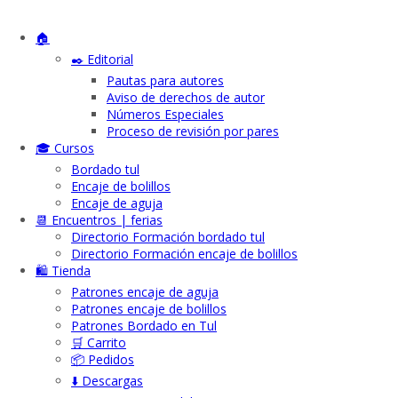
🏠
✒️ Editorial
Pautas para autores
Aviso de derechos de autor
Números Especiales
Proceso de revisión por pares
🎓 Cursos
Bordado tul
Encaje de bolillos
Encaje de aguja
📆 Encuentros | ferias
Directorio Formación bordado tul
Directorio Formación encaje de bolillos
🛍️ Tienda
Patrones encaje de aguja
Patrones encaje de bolillos
Patrones Bordado en Tul
🛒 Carrito
📦 Pedidos
⬇️ Descargas