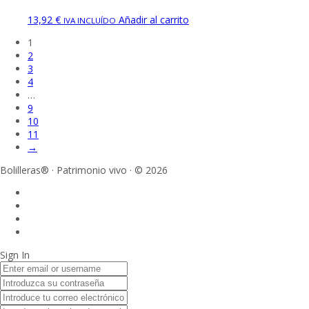
13,92
€
Añadir al carrito
IVA INCLUÍDO
1
2
3
4
…
9
10
11
→
Bolilleras® · Patrimonio vivo · © 2026
Sign In