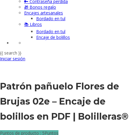
🔑 Contraseña perdida
🎁 Bonos regalo
Encajes artesanales
Bordado en tul
📚 Libros
Bordado en tul
Encaje de bolillos
{{ search }}
Iniciar sesión
Patrón pañuelo Flores de
Brujas 02e – Encaje de
bolillos en PDF | Bolilleras®
Puntos de producto : 5Puntos