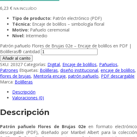
6,23
€
IVA INCLUÍDO
Tipo de producto:
Patrón electrónico (PDF)
Técnica:
Encaje de bolillos – simbología floral
Motivo:
Pañuelo ceremonial
Nivel:
Intermedio
Patrón pañuelo Flores de Brujas 02e – Encaje de bolillos en PDF |
Bolilleras® cantidad
Añadir al carrito
SKU:
20327
Categorías:
Digital
,
Encaje de bolillos
,
Pañuelos
,
Patrones
Etiquetas:
Bolilleras
,
diseño institucional
,
encaje de bolillos
,
flores de brujas
,
Mentoría encaje
,
patrón pañuelo
,
PDF descargable
Marca:
Bolilleras
Descripción
Valoraciones (0)
Descripción
Patrón pañuelo Flores de Brujas 02e
en formato electrónico
descargable (PDF), diseñado por Maribel Albert para la colección