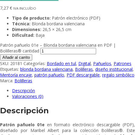
7,27
€
IVA INCLUÍDO
Tipo de producto:
Patrón electrónico (PDF)
Técnica:
Blonda bordana valenciana
Dimensiones:
26,5 × 26,5 cm
Dificultad:
Baja
Patrón pañuelo 01e – Blonda bordana valenciana en PDF |
Bolilleras® cantidad
Añadir al carrito
SKU:
20181
Categorías:
Bordado en tul
,
Digital
,
Pañuelos
,
Patrones
Etiquetas:
blonda bordana valenciana
,
Bolilleras
,
diseño institucional
,
Mentoría encaje
,
patrón pañuelo
,
PDF descargable
,
regalo simbólico
Marca:
Bolilleras
Descripción
Valoraciones (0)
Descripción
Patrón pañuelo 01e
en formato electrónico descargable (PDF)
diseñado por Maribel Albert para la colección Bolilleras®. Este