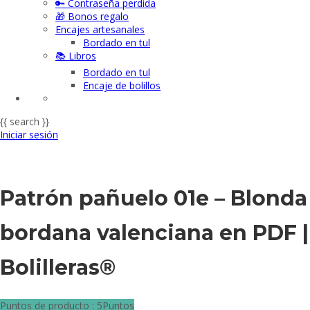
🔑 Contraseña perdida
🎁 Bonos regalo
Encajes artesanales
Bordado en tul
📚 Libros
Bordado en tul
Encaje de bolillos
{{ search }}
Iniciar sesión
Patrón pañuelo 01e – Blonda
bordana valenciana en PDF |
Bolilleras®
Puntos de producto : 5Puntos