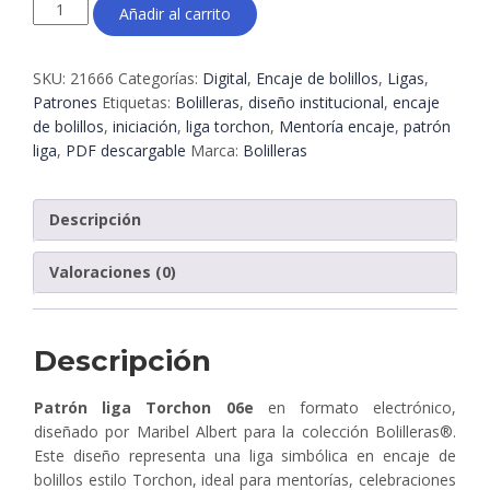
Patrón
Añadir al carrito
liga
Torchon
06e
SKU:
21666
Categorías:
Digital
,
Encaje de bolillos
,
Ligas
,
–
Patrones
Etiquetas:
Bolilleras
,
diseño institucional
,
encaje
Encaje
de bolillos
,
iniciación
,
liga torchon
,
Mentoría encaje
,
patrón
de
liga
,
PDF descargable
Marca:
Bolilleras
bolillos
en
formato
Descripción
electrónico
|
Valoraciones (0)
Bolilleras®
cantidad
Descripción
Patrón liga Torchon 06e
en formato electrónico,
diseñado por Maribel Albert para la colección Bolilleras®.
Este diseño representa una liga simbólica en encaje de
bolillos estilo Torchon, ideal para mentorías, celebraciones