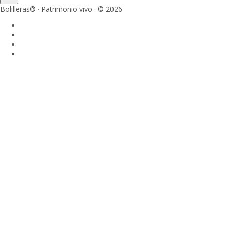
Bolilleras® · Patrimonio vivo · © 2026
Sign In
La contraseña debe tener un mínimo
de 8 caracteres de números y letras, y contener al menos 1 letra
mayúscula
Acepto el almacenamiento y manejo de mis datos por parte de este
sitio web.
Política de privacidad
Recordarme
Sign In
Registro
Restaurar la contraseña