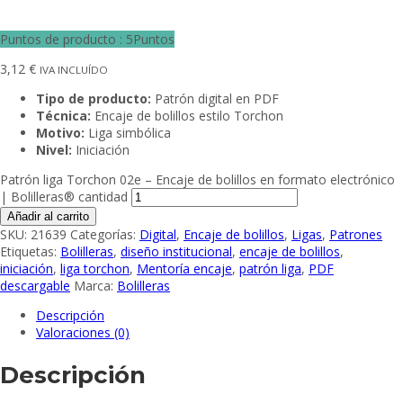
Puntos de producto : 5Puntos
3,12
€
IVA INCLUÍDO
Tipo de producto:
Patrón digital en PDF
Técnica:
Encaje de bolillos estilo Torchon
Motivo:
Liga simbólica
Nivel:
Iniciación
Patrón liga Torchon 02e – Encaje de bolillos en formato electrónico
| Bolilleras® cantidad
Añadir al carrito
SKU:
21639
Categorías:
Digital
,
Encaje de bolillos
,
Ligas
,
Patrones
Etiquetas:
Bolilleras
,
diseño institucional
,
encaje de bolillos
,
iniciación
,
liga torchon
,
Mentoría encaje
,
patrón liga
,
PDF
descargable
Marca:
Bolilleras
Descripción
Valoraciones (0)
Descripción