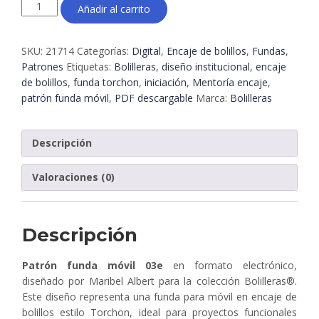
Patrón
Añadir al carrito
funda
móvil
03e
SKU:
21714
Categorías:
Digital
,
Encaje de bolillos
,
Fundas
,
–
Patrones
Etiquetas:
Bolilleras
,
diseño institucional
,
encaje
Encaje
de bolillos
,
funda torchon
,
iniciación
,
Mentoría encaje
,
de
patrón funda móvil
,
PDF descargable
Marca:
Bolilleras
bolillos
en
formato
Descripción
electrónico
|
Valoraciones (0)
Bolilleras®
cantidad
Descripción
Patrón funda móvil 03e
en formato electrónico,
diseñado por Maribel Albert para la colección Bolilleras®.
Este diseño representa una funda para móvil en encaje de
bolillos estilo Torchon, ideal para proyectos funcionales