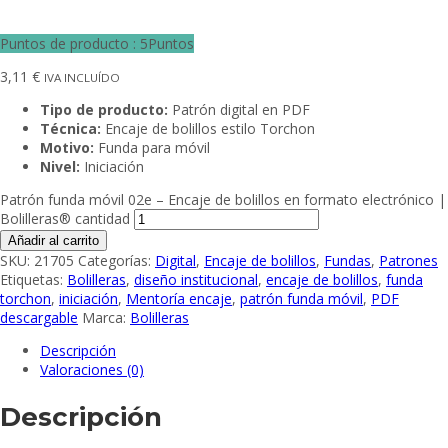
Puntos de producto : 5Puntos
3,11
€
IVA INCLUÍDO
Tipo de producto:
Patrón digital en PDF
Técnica:
Encaje de bolillos estilo Torchon
Motivo:
Funda para móvil
Nivel:
Iniciación
Patrón funda móvil 02e – Encaje de bolillos en formato electrónico |
Bolilleras® cantidad
Añadir al carrito
SKU:
21705
Categorías:
Digital
,
Encaje de bolillos
,
Fundas
,
Patrones
Etiquetas:
Bolilleras
,
diseño institucional
,
encaje de bolillos
,
funda
torchon
,
iniciación
,
Mentoría encaje
,
patrón funda móvil
,
PDF
descargable
Marca:
Bolilleras
Descripción
Valoraciones (0)
Descripción