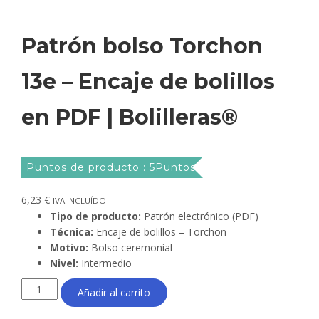
Patrón bolso Torchon
13e – Encaje de bolillos
en PDF | Bolilleras®
Puntos de producto : 5Puntos
6,23
€
IVA INCLUÍDO
Tipo de producto:
Patrón electrónico (PDF)
Técnica:
Encaje de bolillos – Torchon
Motivo:
Bolso ceremonial
Nivel:
Intermedio
Patrón
Añadir al carrito
bolso
Torchon