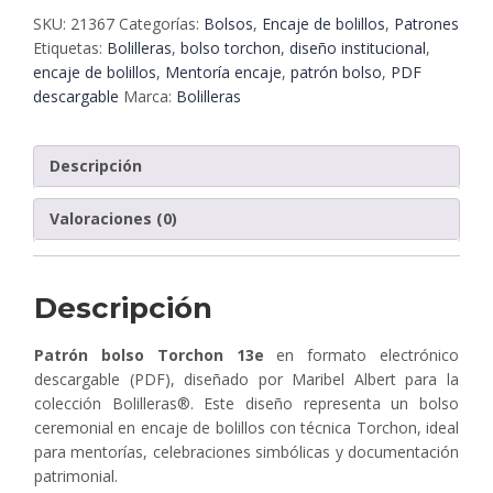
13e
SKU:
21367
Categorías:
Bolsos
,
Encaje de bolillos
,
Patrones
–
Etiquetas:
Bolilleras
,
bolso torchon
,
diseño institucional
,
Encaje
encaje de bolillos
,
Mentoría encaje
,
patrón bolso
,
PDF
de
descargable
Marca:
Bolilleras
bolillos
en
PDF
Descripción
|
Bolilleras®
Valoraciones (0)
cantidad
Descripción
Patrón bolso Torchon 13e
en formato electrónico
descargable (PDF), diseñado por Maribel Albert para la
colección Bolilleras®. Este diseño representa un bolso
ceremonial en encaje de bolillos con técnica Torchon, ideal
para mentorías, celebraciones simbólicas y documentación
patrimonial.