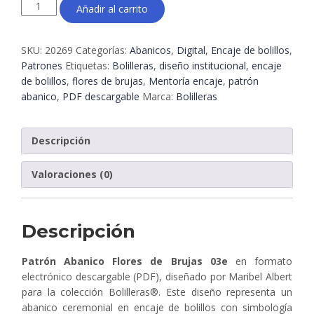
Patrón
Añadir al carrito
Abanico
Flores
de
SKU:
20269
Categorías:
Abanicos
,
Digital
,
Encaje de bolillos
,
Brujas
Patrones
Etiquetas:
Bolilleras
,
diseño institucional
,
encaje
03e
de bolillos
,
flores de brujas
,
Mentoría encaje
,
patrón
–
abanico
,
PDF descargable
Marca:
Bolilleras
Encaje
de
bolillos
Descripción
en
PDF
Valoraciones (0)
|
Bolilleras®
cantidad
Descripción
Patrón Abanico Flores de Brujas 03e
en formato
electrónico descargable (PDF), diseñado por Maribel Albert
para la colección Bolilleras®. Este diseño representa un
abanico ceremonial en encaje de bolillos con simbología