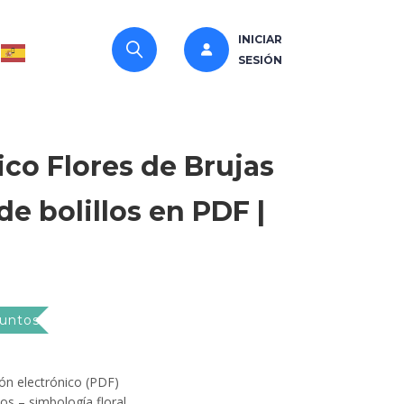
INICIAR
SESIÓN
co Flores de Brujas
de bolillos en PDF |
Puntos
ón electrónico (PDF)
los – simbología floral