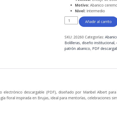
Motivo:
Abanico ceremo
Nivel:
Intermedio
Patrón
Añadir al carrito
Abanico
Flores
de
SKU:
20260
Categorías:
Abanic
Brujas
Bolilleras
,
diseño institucional
,
01e
patrón abanico
,
PDF descarga
–
Encaje
de
bolillos
en
PDF
|
 electrónico descargable (PDF), diseñado por Maribel Albert para 
Bolilleras®
gía floral inspirada en Brujas, ideal para mentorías, celebraciones s
cantidad