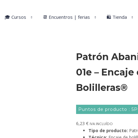
🎓 Cursos
📆 Encuentros | ferias
🛍️ Tienda
Patrón Abani
01e – Encaje 
Bolilleras®
Puntos de producto : 5
6,23
€
IVA INCLUÍDO
Tipo de producto:
Patr
Técnica:
Encaje de bolil