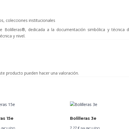
s, colecciones institucionales
de Bolilleras®, dedicada a la documentación simbólica y técnica de
écnica y nivel.
ste producto pueden hacer una valoración.
ras 15e
Bolilleras 3e
7,27
€
A INCLUÍDO
IVA INCLUÍDO