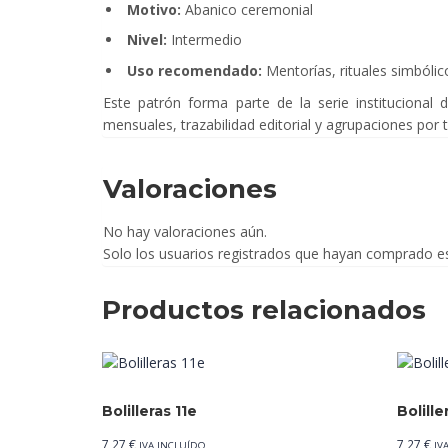
Motivo:
Abanico ceremonial
Nivel:
Intermedio
Uso recomendado:
Mentorías, rituales simbólico
Este patrón forma parte de la serie institucional 
mensuales, trazabilidad editorial y agrupaciones por t
Valoraciones
No hay valoraciones aún.
Solo los usuarios registrados que hayan comprado e
Productos relacionados
Bolilleras 11e
Bolille
7,27
€
7,27
€
IVA INCLUÍDO
IV