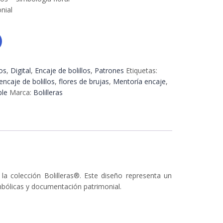
nial
os
,
Digital
,
Encaje de bolillos
,
Patrones
Etiquetas:
encaje de bolillos
,
flores de brujas
,
Mentoría encaje
,
ble
Marca:
Bolilleras
la colección Bolilleras®. Este diseño representa un
imbólicas y documentación patrimonial.