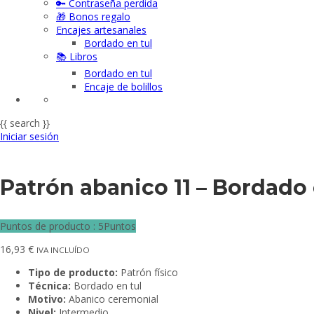
🔑 Contraseña perdida
🎁 Bonos regalo
Encajes artesanales
Bordado en tul
📚 Libros
Bordado en tul
Encaje de bolillos
{{ search }}
Iniciar sesión
Patrón abanico 11 – Bordado e
Puntos de producto : 5Puntos
16,93
€
IVA INCLUÍDO
Tipo de producto:
Patrón físico
Técnica:
Bordado en tul
Motivo:
Abanico ceremonial
Nivel:
Intermedio