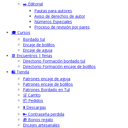
✒️ Editorial
Pautas para autores
Aviso de derechos de autor
Números Especiales
Proceso de revisión por pares
🎓 Cursos
Bordado tul
Encaje de bolillos
Encaje de aguja
📆 Encuentros | ferias
Directorio Formación bordado tul
Directorio Formación encaje de bolillos
🛍️ Tienda
Patrones encaje de aguja
Patrones encaje de bolillos
Patrones Bordado en Tul
🛒 Carrito
📦 Pedidos
⬇️ Descargas
🔑 Contraseña perdida
🎁 Bonos regalo
Encajes artesanales