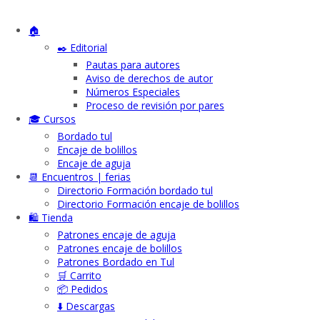
🏠
✒️ Editorial
Pautas para autores
Aviso de derechos de autor
Números Especiales
Proceso de revisión por pares
🎓 Cursos
Bordado tul
Encaje de bolillos
Encaje de aguja
📆 Encuentros | ferias
Directorio Formación bordado tul
Directorio Formación encaje de bolillos
🛍️ Tienda
Patrones encaje de aguja
Patrones encaje de bolillos
Patrones Bordado en Tul
🛒 Carrito
📦 Pedidos
⬇️ Descargas