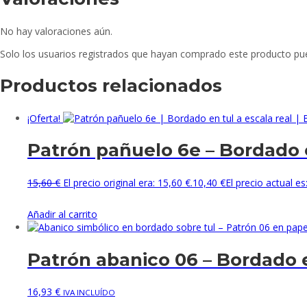
No hay valoraciones aún.
Solo los usuarios registrados que hayan comprado este producto pu
Productos relacionados
¡Oferta!
Patrón pañuelo 6e – Bordado en
15,60
€
El precio original era: 15,60 €.
10,40
€
El precio actual es
Añadir al carrito
Patrón abanico 06 – Bordado en
16,93
€
IVA INCLUÍDO