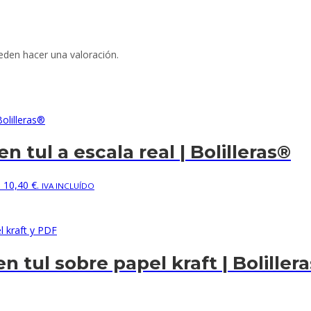
eden hacer una valoración.
 tul a escala real | Bolilleras®
: 10,40 €.
IVA INCLUÍDO
 tul sobre papel kraft | Boliller