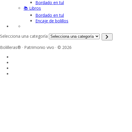
Bordado en tul
📚 Libros
Bordado en tul
Encaje de bolillos
Selecciona una categoría
Bolilleras® · Patrimonio vivo · © 2026
Sign In
La contraseña debe tener un mínimo de 