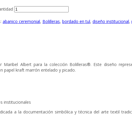
antidad
s:
abanico ceremonial
,
Bolilleras
,
bordado en tul
,
diseño institucional
,
r Maribel Albert para la colección Bolilleras®. Este diseño repre
n papel kraft marrón entelado y picado.
s institucionales
edicada a la documentación simbólica y técnica del arte textil tradi