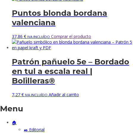
Puntos blonda bordana
valenciana
37,86
€
Comprar el producto
IVA INCLUÍDO
Patrón pañuelo 5e – Bordado
en tul a escala real |
Bolilleras®
7,27
€
Añadir al carrito
IVA INCLUÍDO
Menu
🏠
✒️ Editorial