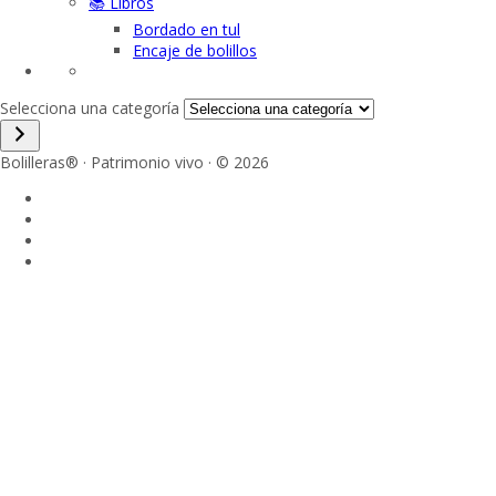
📚 Libros
Bordado en tul
Encaje de bolillos
Selecciona una categoría
Bolilleras® · Patrimonio vivo · © 2026
Sign In
La contraseña debe tener un mínimo
de 8 caracteres de números y letras, y contener al menos 1 letra
mayúscula