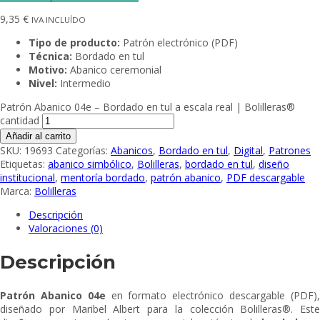
9,35
€
IVA INCLUÍDO
Tipo de producto:
Patrón electrónico (PDF)
Técnica:
Bordado en tul
Motivo:
Abanico ceremonial
Nivel:
Intermedio
Patrón Abanico 04e – Bordado en tul a escala real | Bolilleras®
cantidad
Añadir al carrito
SKU:
19693
Categorías:
Abanicos
,
Bordado en tul
,
Digital
,
Patrones
Etiquetas:
abanico simbólico
,
Bolilleras
,
bordado en tul
,
diseño
institucional
,
mentoría bordado
,
patrón abanico
,
PDF descargable
Marca:
Bolilleras
Descripción
Valoraciones (0)
Descripción
Patrón Abanico 04e
en formato electrónico descargable (PDF)
diseñado por Maribel Albert para la colección Bolilleras®. Este