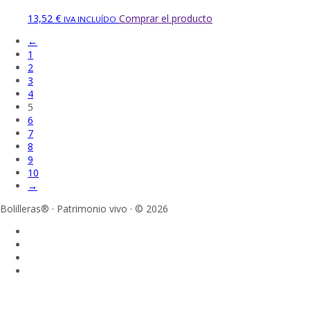
13,52
€
Comprar el producto
IVA INCLUÍDO
←
1
2
3
4
5
6
7
8
9
10
→
Bolilleras® · Patrimonio vivo · © 2026
Sign In