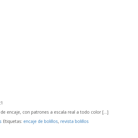
21
de encaje, con patrones a escala real a todo color […]
s
Etiquetas:
encaje de bolillos
,
revista bolillos