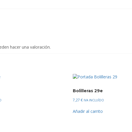
eden hacer una valoración.
Bolilleras 29e
7,27
€
O
IVA INCLUÍDO
o
Añadir al carrito