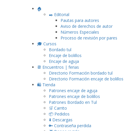
🏠
✒️ Editorial
Pautas para autores
Aviso de derechos de autor
Números Especiales
Proceso de revisión por pares
🎓 Cursos
Bordado tul
Encaje de bolillos
Encaje de aguja
📆 Encuentros | ferias
Directorio Formación bordado tul
Directorio Formación encaje de bolillos
🛍️ Tienda
Patrones encaje de aguja
Patrones encaje de bolillos
Patrones Bordado en Tul
🛒 Carrito
📦 Pedidos
⬇️ Descargas
🔑 Contraseña perdida