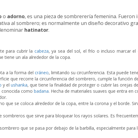
o
o
adorno
, es una pieza de sombrerería femenina. Fueron i
nativa al sombrero; es normalmente un diseño decorativo gra
 denominar
hatinator
.
te para cubrir la
cabeza
, ya sea del sol, el frío o incluso marcar e
e tiene un ala alrededor de la copa.
pta a la forma del
cráneo
, limitando su circunferencia. Esta puede te
ficie que recorre la circunferencia del sombrero, cumple la función de
o
y el
ushanka
, que tiene la finalidad de proteger o cubrir las orejas del
nte conocida como
badana
. Hecha de materiales suaves que entra en con
dor.
orno que se coloca alrededor de la copa, entre la corona y el borde.
pos de sombreros que sirve para bloquear los rayos solares. Es frecue
 sombrero que se pasa por debajo de la barbilla, especialmente para l