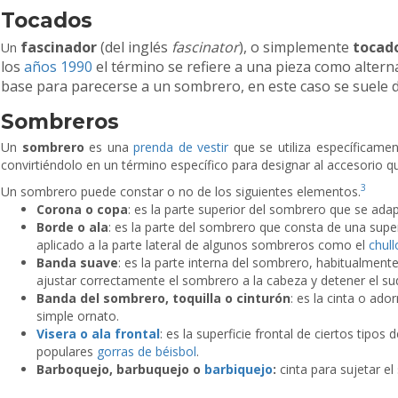
Tocados
fascinador
(del inglés
fascinator
), o simplemente
tocad
Un
los
años 1990
el término se refiere a una pieza como alter
base para parecerse a un sombrero, en este caso se suele
Sombreros
Un
sombrero
es una
prenda de vestir
que se utiliza específicamen
convirtiéndolo en un término específico para designar al accesorio qu
3
Un sombrero puede constar o no de los siguientes elementos.
Corona o copa
: es la parte superior del sombrero que se ada
Borde o ala
: es la parte del sombrero que consta de una super
aplicado a la parte lateral de algunos sombreros como el
chull
Banda suave
: es la parte interna del sombrero, habitualme
ajustar correctamente el sombrero a la cabeza y detener el su
Banda del sombrero, toquilla o cinturón
: es la cinta o ad
simple ornato.
Visera o ala frontal
: es la superficie frontal de ciertos ti
populares
gorras de béisbol
.
Barboquejo, barbuquejo o
barbiquejo
:
cinta para sujetar el