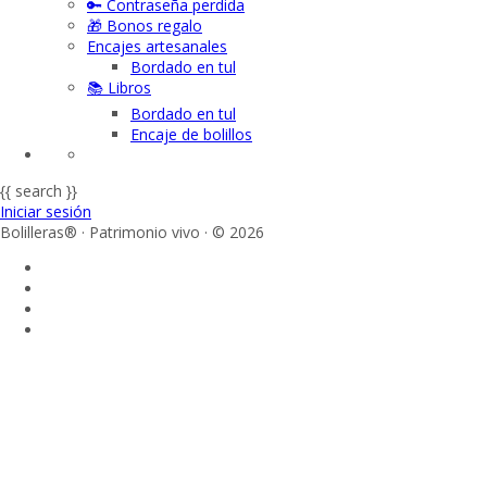
🔑 Contraseña perdida
🎁 Bonos regalo
Encajes artesanales
Bordado en tul
📚 Libros
Bordado en tul
Encaje de bolillos
{{ search }}
Iniciar sesión
Bolilleras® · Patrimonio vivo · © 2026
Sign In
La contraseña debe tener un mínimo