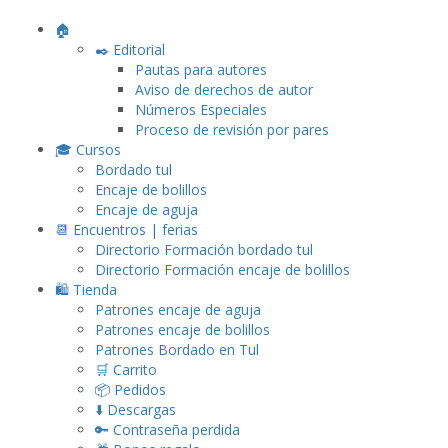
🏠
✒️ Editorial
Pautas para autores
Aviso de derechos de autor
Números Especiales
Proceso de revisión por pares
🎓 Cursos
Bordado tul
Encaje de bolillos
Encaje de aguja
📆 Encuentros | ferias
Directorio Formación bordado tul
Directorio Formación encaje de bolillos
🛍️ Tienda
Patrones encaje de aguja
Patrones encaje de bolillos
Patrones Bordado en Tul
🛒 Carrito
📦 Pedidos
⬇️ Descargas
🔑 Contraseña perdida