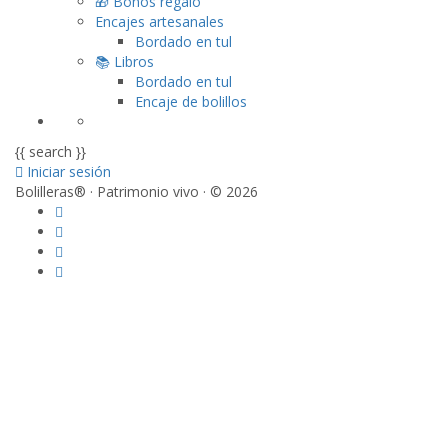
🎁 Bonos regalo
Encajes artesanales
Bordado en tul
📚 Libros
Bordado en tul
Encaje de bolillos
{{ search }}
Iniciar sesión
Bolilleras® · Patrimonio vivo · © 2026
Sign In
La contraseña debe tener un mínimo de 8