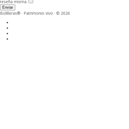
reseña misma.
Enviar
Bolilleras® · Patrimonio vivo · © 2026
Sign In
La contraseña debe tener un mínimo
de 8 caracteres de números y letras, y contener al menos 1 letra
mayúscula
Acepto el almacenamiento y manejo de mis datos por parte de este
sitio web.
Política de privacidad
Recordarme