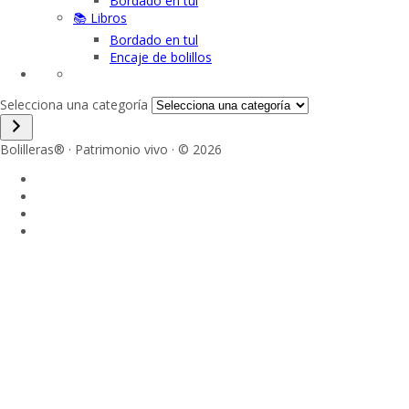
Bordado en tul
📚 Libros
Bordado en tul
Encaje de bolillos
Selecciona una categoría
Bolilleras® · Patrimonio vivo · © 2026
Sign In
La contraseña debe tener un mínimo
de 8 caracteres de números y letras, y contener al menos 1 letra
mayúscula