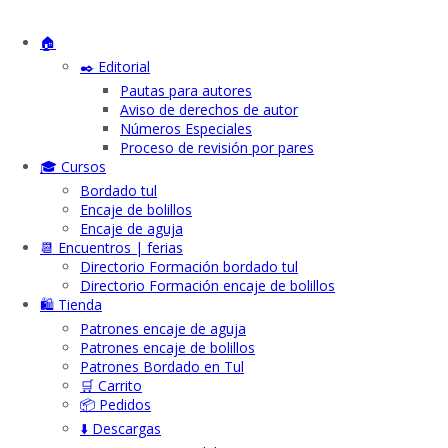
🏠
✒️ Editorial
Pautas para autores
Aviso de derechos de autor
Números Especiales
Proceso de revisión por pares
🎓 Cursos
Bordado tul
Encaje de bolillos
Encaje de aguja
📆 Encuentros | ferias
Directorio Formación bordado tul
Directorio Formación encaje de bolillos
🛍️ Tienda
Patrones encaje de aguja
Patrones encaje de bolillos
Patrones Bordado en Tul
🛒 Carrito
📦 Pedidos
⬇️ Descargas