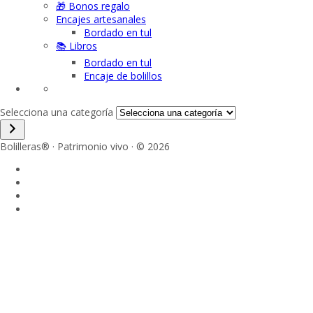
🎁 Bonos regalo
Encajes artesanales
Bordado en tul
📚 Libros
Bordado en tul
Encaje de bolillos
Selecciona una categoría
Bolilleras® · Patrimonio vivo · © 2026
Sign In
La contraseña debe tener un mínimo de 