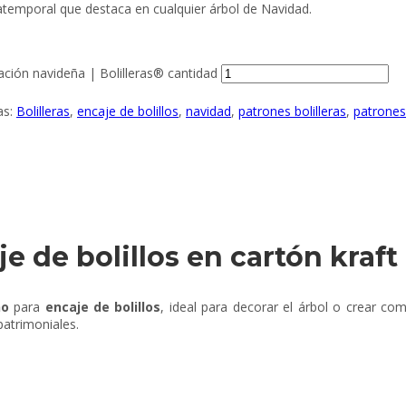
 atemporal que destaca en cualquier árbol de Navidad.
ación navideña | Bolilleras® cantidad
as:
Bolilleras
,
encaje de bolillos
,
navidad
,
patrones bolilleras
,
patrones 
 de bolillos en cartón kraft
ño
para
encaje de bolillos
, ideal para decorar el árbol o crear co
patrimoniales.