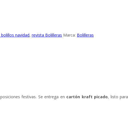
bolillos navidad
,
revista Bolilleras
Marca:
Bolilleras
mposiciones festivas. Se entrega en
cartón kraft picado
, listo par