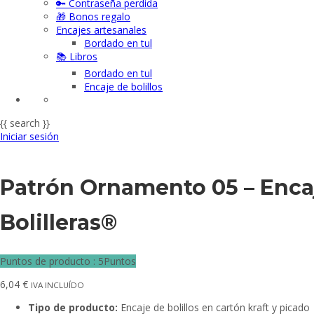
🔑 Contraseña perdida
🎁 Bonos regalo
Encajes artesanales
Bordado en tul
📚 Libros
Bordado en tul
Encaje de bolillos
{{ search }}
Iniciar sesión
Patrón Ornamento 05 – Encaje
Bolilleras®
Puntos de producto : 5Puntos
6,04
€
IVA INCLUÍDO
Tipo de producto:
Encaje de bolillos en cartón kraft y picado