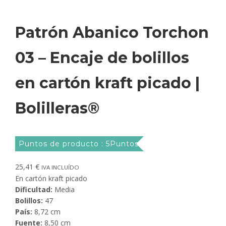
Patrón Abanico Torchon
03 – Encaje de bolillos
en cartón kraft picado |
Bolilleras®
Puntos de producto : 5Puntos
25,41
€
IVA INCLUÍDO
En cartón kraft picado
Dificultad:
Media
Bolillos:
47
País:
8,72 cm
Fuente:
8,50 cm