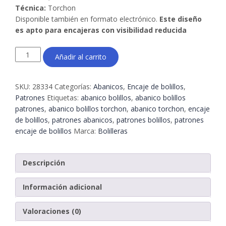
Técnica:
Torchon
Disponible también en formato electrónico.
Este diseño
es apto para encajeras con visibilidad reducida
Patrón
Añadir al carrito
Abanico
Torchon
03
SKU:
28334
Categorías:
Abanicos
,
Encaje de bolillos
,
–
Patrones
Etiquetas:
abanico bolillos
,
abanico bolillos
Encaje
patrones
,
abanico bolillos torchon
,
abanico torchon
,
encaje
de
de bolillos
,
patrones abanicos
,
patrones bolillos
,
patrones
bolillos
encaje de bolillos
Marca:
Bolilleras
en
cartón
kraft
Descripción
picado
|
Información adicional
Bolilleras®
cantidad
Valoraciones (0)