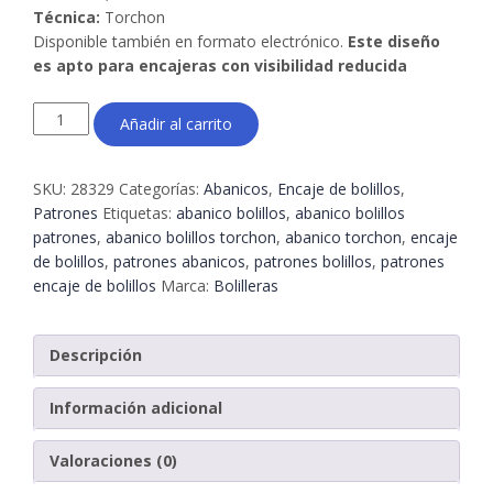
Técnica:
Torchon
Disponible también en formato electrónico.
Este diseño
es apto para encajeras con visibilidad reducida
Patrón
Añadir al carrito
Abanico
Torchon
02
SKU:
28329
Categorías:
Abanicos
,
Encaje de bolillos
,
–
Patrones
Etiquetas:
abanico bolillos
,
abanico bolillos
Encaje
patrones
,
abanico bolillos torchon
,
abanico torchon
,
encaje
de
de bolillos
,
patrones abanicos
,
patrones bolillos
,
patrones
bolillos
encaje de bolillos
Marca:
Bolilleras
en
cartón
kraft
Descripción
picado
|
Información adicional
Bolilleras®
cantidad
Valoraciones (0)