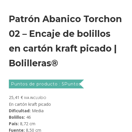
Patrón Abanico Torchon
02 – Encaje de bolillos
en cartón kraft picado |
Bolilleras®
Puntos de producto : 5Puntos
25,41
€
IVA INCLUÍDO
En cartón kraft picado
Dificultad:
Media
Bolillos:
46
País:
8,72 cm
Fuente:
8,50 cm