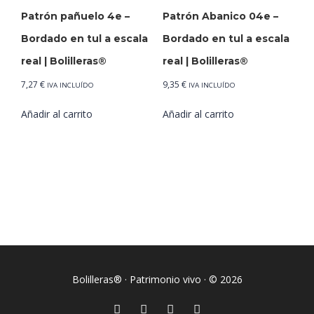
Patrón pañuelo 4e –
Patrón Abanico 04e –
Bordado en tul a escala
Bordado en tul a escala
real | Bolilleras®
real | Bolilleras®
7,27
€
9,35
€
IVA INCLUÍDO
IVA INCLUÍDO
Añadir al carrito
Añadir al carrito
Bolilleras® · Patrimonio vivo · © 2026