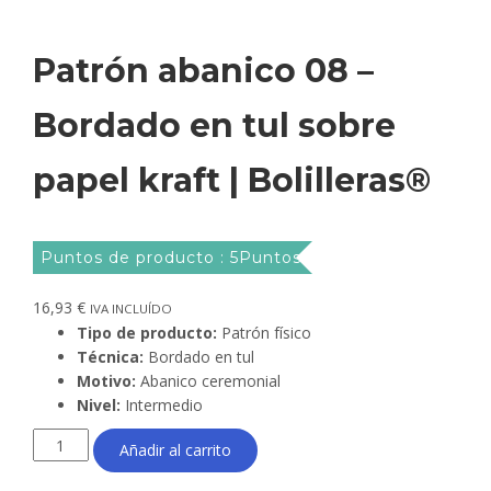
Patrón abanico 08 –
Bordado en tul sobre
papel kraft | Bolilleras®
Puntos de producto : 5Puntos
16,93
€
IVA INCLUÍDO
Tipo de producto:
Patrón físico
Técnica:
Bordado en tul
Motivo:
Abanico ceremonial
Nivel:
Intermedio
Patrón
Añadir al carrito
abanico
08