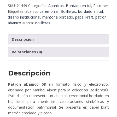
–
SKU:
21449
Categorías:
Abanicos
,
Bordado en tul
,
Patrones
Bordado
Etiquetas:
abanico ceremonial
,
Bolilleras
,
bordado en tul
,
en
diseño institucional
,
mentoría bordado
,
papel kraft
,
patrón
tul
abanico
Marca:
Bolilleras
sobre
papel
kraft
Descripción
|
Bolilleras®
Valoraciones (0)
cantidad
Descripción
Patrón abanico 08
en formato físico y electrónico,
diseñado por Maribel Albert para la colección Bolilleras®.
Este diseño representa un abanico ceremonial bordado en
tul, ideal para mentorías, celebraciones simbólicas y
documentación patrimonial. Se presenta en papel kraft
marrón entelado y picado.