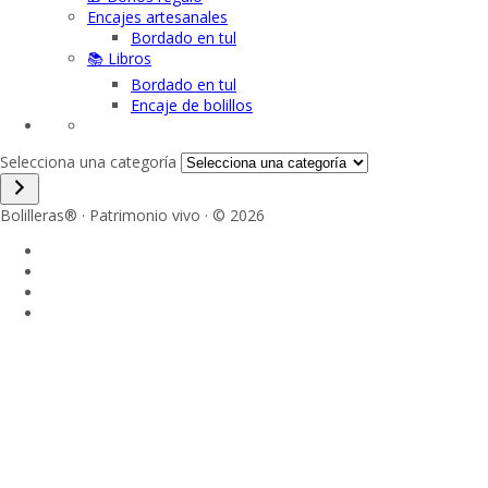
Encajes artesanales
Bordado en tul
📚 Libros
Bordado en tul
Encaje de bolillos
Selecciona una categoría
Bolilleras® · Patrimonio vivo · © 2026
Sign In
La contraseña debe tener un mínimo
de 8 caracteres de números y letras, y contener al menos 1 letra