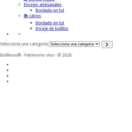
Encajes artesanales
Bordado en tul
📚 Libros
Bordado en tul
Encaje de bolillos
Selecciona una categoría
Bolilleras® · Patrimonio vivo · © 2026
Sign In
La contraseña debe tener un mínimo
de 8 caracteres de números y letras, y contener al menos 1 letra