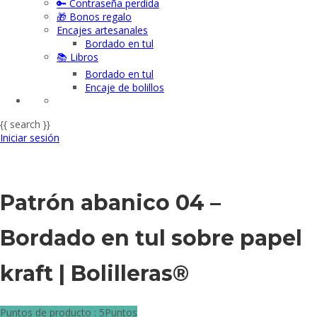
🔑 Contraseña perdida
🎁 Bonos regalo
Encajes artesanales
Bordado en tul
📚 Libros
Bordado en tul
Encaje de bolillos
{{ search }}
Iniciar sesión
Patrón abanico 04 –
Bordado en tul sobre papel
kraft | Bolilleras®
Puntos de producto : 5Puntos