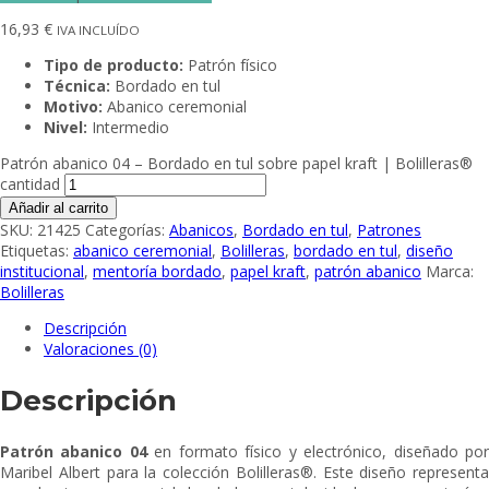
16,93
€
IVA INCLUÍDO
Tipo de producto:
Patrón físico
Técnica:
Bordado en tul
Motivo:
Abanico ceremonial
Nivel:
Intermedio
Patrón abanico 04 – Bordado en tul sobre papel kraft | Bolilleras®
cantidad
Añadir al carrito
SKU:
21425
Categorías:
Abanicos
,
Bordado en tul
,
Patrones
Etiquetas:
abanico ceremonial
,
Bolilleras
,
bordado en tul
,
diseño
institucional
,
mentoría bordado
,
papel kraft
,
patrón abanico
Marca:
Bolilleras
Descripción
Valoraciones (0)
Descripción
Patrón abanico 04
en formato físico y electrónico, diseñado po
Maribel Albert para la colección Bolilleras®. Este diseño representa