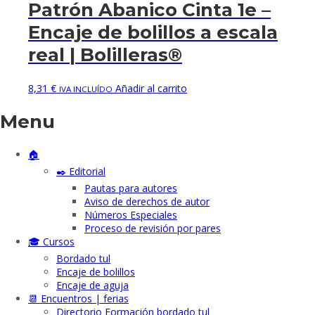
Patrón Abanico Cinta 1e –
Encaje de bolillos a escala
real | Bolilleras®
8,31
€
Añadir al carrito
IVA INCLUÍDO
Menu
🏠
✒️ Editorial
Pautas para autores
Aviso de derechos de autor
Números Especiales
Proceso de revisión por pares
🎓 Cursos
Bordado tul
Encaje de bolillos
Encaje de aguja
📆 Encuentros | ferias
Directorio Formación bordado tul