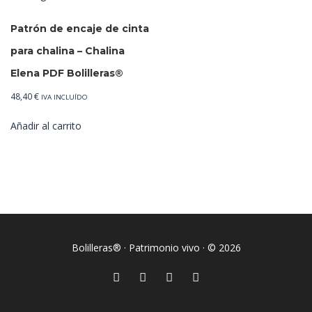
Patrón de encaje de cinta
para chalina – Chalina
Elena PDF Bolilleras®
48,40
€
IVA INCLUÍDO
Añadir al carrito
Bolilleras® · Patrimonio vivo · © 2026