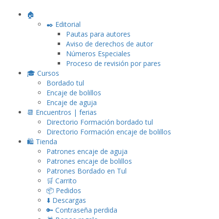
🏠
✒️ Editorial
Pautas para autores
Aviso de derechos de autor
Números Especiales
Proceso de revisión por pares
🎓 Cursos
Bordado tul
Encaje de bolillos
Encaje de aguja
📆 Encuentros | ferias
Directorio Formación bordado tul
Directorio Formación encaje de bolillos
🛍️ Tienda
Patrones encaje de aguja
Patrones encaje de bolillos
Patrones Bordado en Tul
🛒 Carrito
📦 Pedidos
⬇️ Descargas
🔑 Contraseña perdida