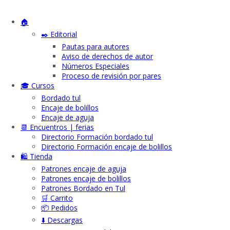
🏠
✒️ Editorial
Pautas para autores
Aviso de derechos de autor
Números Especiales
Proceso de revisión por pares
🎓 Cursos
Bordado tul
Encaje de bolillos
Encaje de aguja
📆 Encuentros | ferias
Directorio Formación bordado tul
Directorio Formación encaje de bolillos
🛍️ Tienda
Patrones encaje de aguja
Patrones encaje de bolillos
Patrones Bordado en Tul
🛒 Carrito
📦 Pedidos
⬇️ Descargas