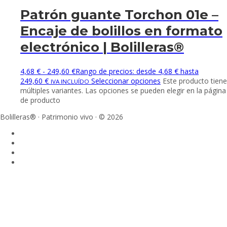
Patrón guante Torchon 01e –
Encaje de bolillos en formato
electrónico | Bolilleras®
4,68
€
-
249,60
€
Rango de precios: desde 4,68 € hasta
249,60 €
Seleccionar opciones
Este producto tiene
IVA INCLUÍDO
múltiples variantes. Las opciones se pueden elegir en la página
de producto
Bolilleras® · Patrimonio vivo · © 2026
Sign In