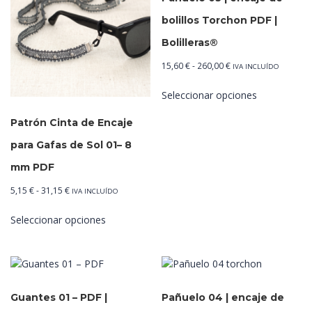
bolillos Torchon PDF |
Bolilleras®
Rango
15,60
€
-
260,00
€
IVA INCLUÍDO
de
Este
Seleccionar opciones
precios:
producto
desde
tiene
Patrón Cinta de Encaje
15,60 €
múltiples
hasta
para Gafas de Sol 01– 8
variantes.
260,00 €
Las
mm PDF
opciones
Rango
5,15
€
-
31,15
€
se
IVA INCLUÍDO
de
pueden
Este
Seleccionar opciones
precios:
elegir
producto
desde
en
tiene
5,15 €
la
múltiples
hasta
página
variantes.
31,15 €
de
Las
Guantes 01 – PDF |
Pañuelo 04 | encaje de
producto
opciones