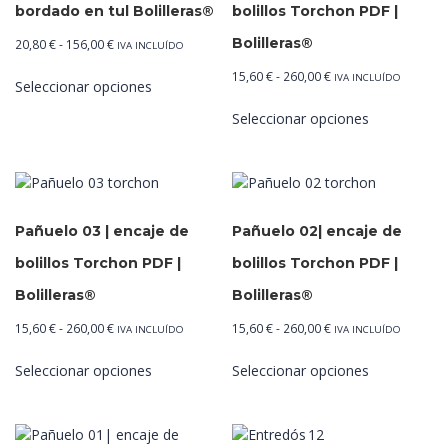
se
bordado en tul Bolilleras®
bolillos Torchon PDF |
pueden
Bolilleras®
Rango
20,80
€
-
156,00
€
IVA INCLUÍDO
elegir
de
Este
en
Rango
15,60
€
-
260,00
€
IVA INCLUÍDO
Seleccionar opciones
precios:
producto
la
de
Este
desde
tiene
página
Seleccionar opciones
precios:
producto
20,80 €
múltiples
de
desde
tiene
hasta
variantes.
producto
15,60 €
múltiples
156,00 €
Las
hasta
variantes.
opciones
260,00 €
Las
se
Pañuelo 03 | encaje de
Pañuelo 02| encaje de
opciones
pueden
se
bolillos Torchon PDF |
bolillos Torchon PDF |
elegir
pueden
en
Bolilleras®
Bolilleras®
elegir
la
en
Rango
Rango
15,60
€
-
260,00
€
15,60
€
-
260,00
€
IVA INCLUÍDO
IVA INCLUÍDO
página
la
de
de
Este
Este
de
página
Seleccionar opciones
Seleccionar opciones
precios:
precios:
producto
producto
producto
de
desde
desde
tiene
tiene
producto
15,60 €
15,60 €
múltiples
múltiples
hasta
hasta
variantes.
variantes.