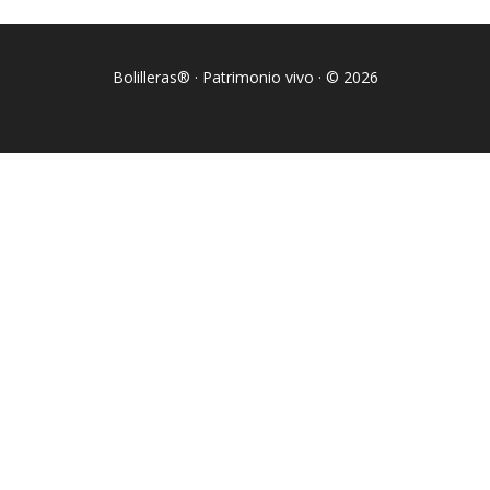
Bolilleras® · Patrimonio vivo · © 2026
Sign In
La contraseña debe tener un mínimo de 8 caracteres de números y
letras, y contener al menos 1 letra mayúscula