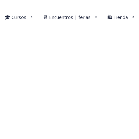
🎓 Cursos
📆 Encuentros | ferias
🛍️ Tienda