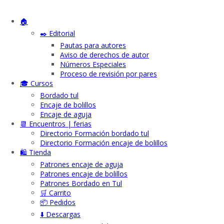
🏠
✒️ Editorial
Pautas para autores
Aviso de derechos de autor
Números Especiales
Proceso de revisión por pares
🎓 Cursos
Bordado tul
Encaje de bolillos
Encaje de aguja
📆 Encuentros | ferias
Directorio Formación bordado tul
Directorio Formación encaje de bolillos
🛍️ Tienda
Patrones encaje de aguja
Patrones encaje de bolillos
Patrones Bordado en Tul
🛒 Carrito
📦 Pedidos
⬇️ Descargas