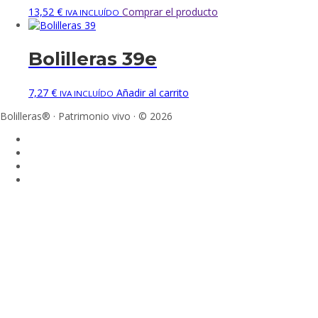
13,52
€
Comprar el producto
IVA INCLUÍDO
Bolilleras 39e
7,27
€
Añadir al carrito
IVA INCLUÍDO
Bolilleras® · Patrimonio vivo · © 2026
Sign In
La contraseña debe tener un mínimo de 