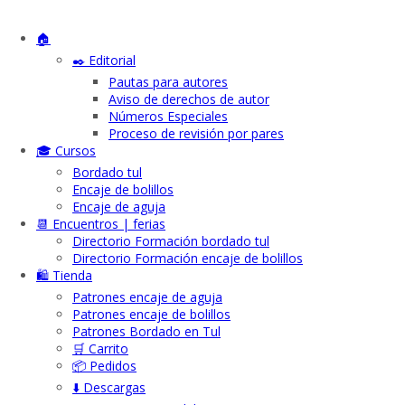
🏠
✒️ Editorial
Pautas para autores
Aviso de derechos de autor
Números Especiales
Proceso de revisión por pares
🎓 Cursos
Bordado tul
Encaje de bolillos
Encaje de aguja
📆 Encuentros | ferias
Directorio Formación bordado tul
Directorio Formación encaje de bolillos
🛍️ Tienda
Patrones encaje de aguja
Patrones encaje de bolillos
Patrones Bordado en Tul
🛒 Carrito
📦 Pedidos
⬇️ Descargas