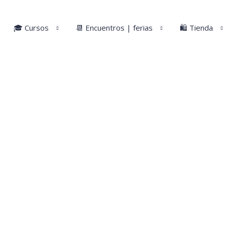
🎓 Cursos
📆 Encuentros | ferias
🛍️ Tienda