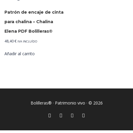
Patrón de encaje de cinta
para chalina – Chalina
Elena PDF Bolilleras®
48,40
€
IVA INCLUÍDO
Añadir al carrito
Bolilleras® · Patrimonio vivo · © 2026