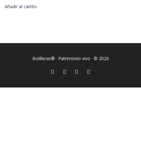
Añadir al carrito
Bolilleras® · Patrimonio vivo · © 2026
Sign In